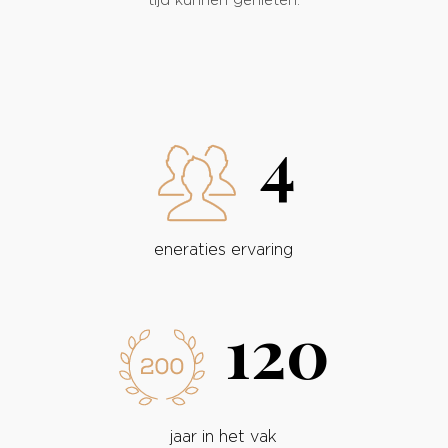
tijd kunnen genieten.
4
eneraties ervaring
120
jaar in het vak